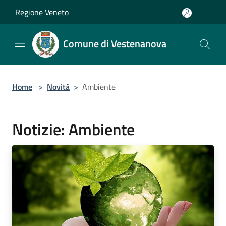
Salta al contenuto principale
Regione Veneto
Comune di Vestenanova
Home
>
Novità
>
Ambiente
Notizie: Ambiente