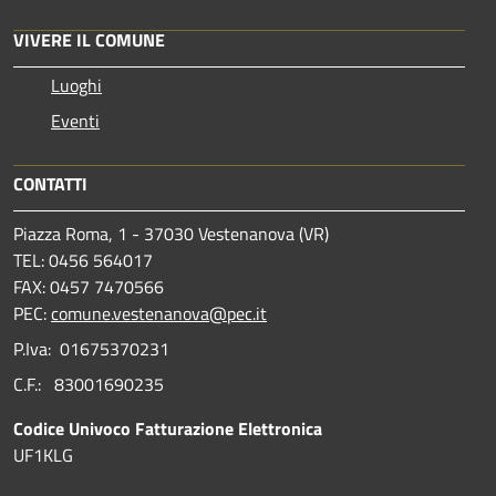
VIVERE IL COMUNE
Luoghi
Eventi
CONTATTI
Piazza Roma, 1 - 37030 Vestenanova (VR)
TEL: 0456 564017
FAX: 0457 7470566
PEC:
comune.vestenanova@pec.it
P.Iva: 01675370231
C.F.: 83001690235
Codice Univoco Fatturazione Elettronica
UF1KLG