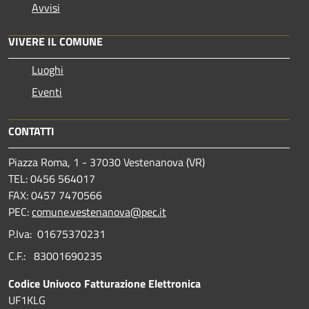
Avvisi
VIVERE IL COMUNE
Luoghi
Eventi
CONTATTI
Piazza Roma, 1 - 37030 Vestenanova (VR)
TEL: 0456 564017
FAX: 0457 7470566
PEC:
comune.vestenanova@pec.it
P.Iva: 01675370231
C.F.: 83001690235
Codice Univoco Fatturazione Elettronica
UF1KLG