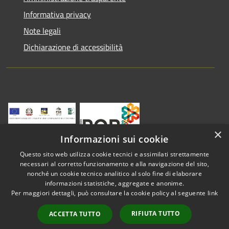
Informativa privacy
Note legali
Dichiarazione di accessibilità
×
Informazioni sui cookie
Questo sito web utilizza cookie tecnici e assimilati strettamente
necessari al corretto funzionamento e alla navigazione del sito,
nonché un cookie tecnico analitico al solo fine di elaborare
informazioni statistiche, aggregate e anonime.
RSS
Copyright © 2026 • Comune di
Per maggiori dettagli, può consultare la cookie policy al seguente
link
Accessibilità
Vestenanova • Powered by
Privacy
Municipium
Accesso
•
RIFIUTA TUTTO
ACCETTA TUTTO
Cookie
redazione