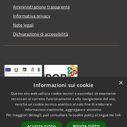
Amministrazione trasparente
Informativa privacy
Note legali
Dichiarazione di accessibilità
×
Informazioni sui cookie
Questo sito web utilizza cookie tecnici e assimilati strettamente
necessari al corretto funzionamento e alla navigazione del sito,
nonché un cookie tecnico analitico al solo fine di elaborare
informazioni statistiche, aggregate e anonime.
RSS
Copyright © 2026 • Comune di
Per maggiori dettagli, può consultare la cookie policy al seguente
link
Accessibilità
Vestenanova • Powered by
Privacy
Municipium
Accesso
•
RIFIUTA TUTTO
ACCETTA TUTTO