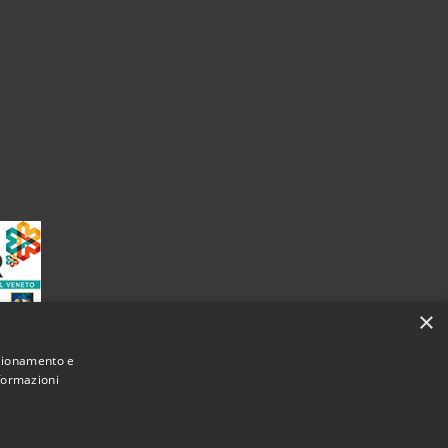
×
nzionamento e
nformazioni