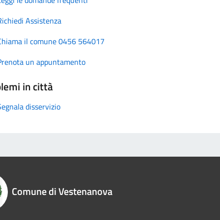
Richiedi Assistenza
Chiama il comune 0456 564017
Prenota un appuntamento
lemi in città
Segnala disservizio
Comune di Vestenanova