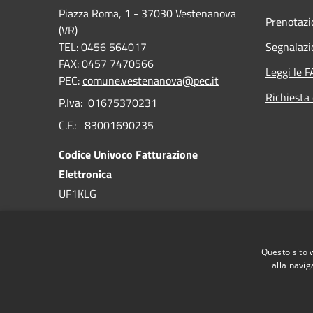
Piazza Roma, 1 - 37030 Vestenanova
Prenotaz
(VR)
TEL: 0456 564017
Segnalazi
FAX: 0457 7470566
Leggi le 
PEC:
comune.vestenanova@pec.it
Richiesta 
P.Iva: 01675370231
C.F.: 83001690235
Codice Univoco Fatturazione
Elettronica
UF1KLG
Codice IPA
c_l810
Questo sito 
alla navig