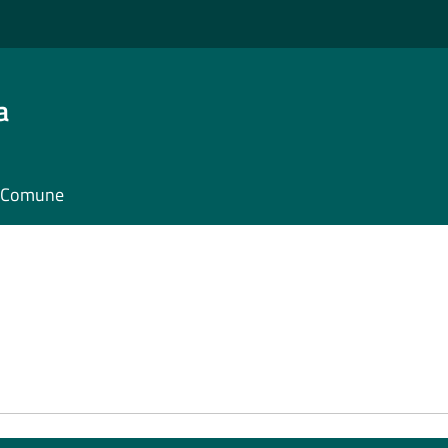
a
il Comune