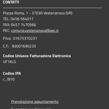
CONTATTI
Piazza Roma, 1 - 37030 Vestenanova (VR)
TEL: 0456 564017
FAX: 0457 7470566
PEC:
comune.vestenanova@pec.it
P.Iva: 01675370231
C.F.: 83001690235
Codice Univoco Fatturazione Elettronica
UF1KLG
Codice IPA
c_l810
Prenotazione appuntamento