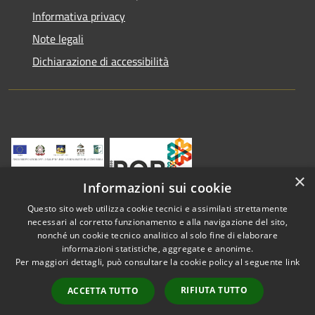
Informativa privacy
Note legali
Dichiarazione di accessibilità
×
Informazioni sui cookie
Questo sito web utilizza cookie tecnici e assimilati strettamente
necessari al corretto funzionamento e alla navigazione del sito,
nonché un cookie tecnico analitico al solo fine di elaborare
informazioni statistiche, aggregate e anonime.
RSS
Copyright © 2026 • Comune di
Per maggiori dettagli, può consultare la cookie policy al seguente
link
Accessibilità
Vestenanova • Powered by
Privacy
Municipium
Accesso
•
RIFIUTA TUTTO
ACCETTA TUTTO
Cookie
redazione