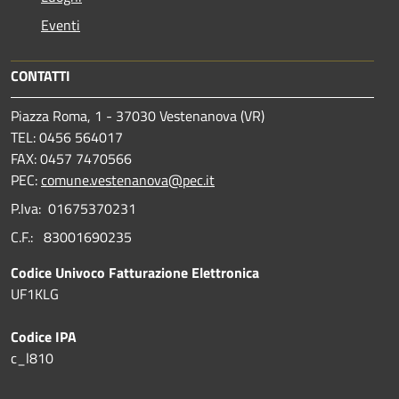
Eventi
CONTATTI
Piazza Roma, 1 - 37030 Vestenanova (VR)
TEL: 0456 564017
FAX: 0457 7470566
PEC:
comune.vestenanova@pec.it
P.Iva: 01675370231
C.F.: 83001690235
Codice Univoco Fatturazione Elettronica
UF1KLG
Codice IPA
c_l810