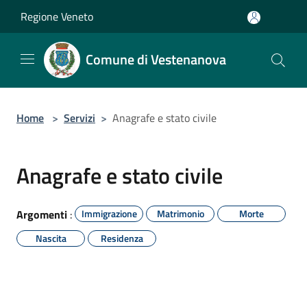
Salta al contenuto principale
Regione Veneto
Comune di Vestenanova
Home
>
Servizi
>
Anagrafe e stato civile
Anagrafe e stato civile
Argomenti
:
Immigrazione
Matrimonio
Morte
Nascita
Residenza