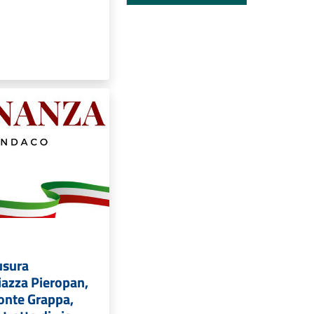
usura
azza Pieropan,
Monte Grappa,