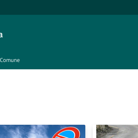
a
il Comune