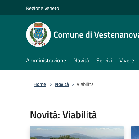
Salta al contenuto principale
Regione Veneto
Comune di Vestenanov
Amministrazione
Novità
Servizi
Vivere 
Home
>
Novità
>
Viabilità
Novità: Viabilità