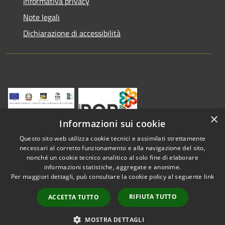
Informativa privacy
Note legali
Dichiarazione di accessibilità
×
Informazioni sui cookie
Questo sito web utilizza cookie tecnici e assimilati strettamente
necessari al corretto funzionamento e alla navigazione del sito,
nonché un cookie tecnico analitico al solo fine di elaborare
informazioni statistiche, aggregate e anonime.
RSS
Copyright © 2026 • Comune di
Per maggiori dettagli, può consultare la cookie policy al seguente
link
Accessibilità
Vestenanova • Powered by
Privacy
Municipium
Accesso
•
RIFIUTA TUTTO
ACCETTA TUTTO
Cookie
redazione
Mappa del sito
MOSTRA DETTAGLI