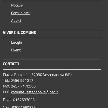
Notizie
Comunicati
Avvisi
VIVERE IL COMUNE
Luoghi
Eventi
CONTATTI
Piazza Roma, 1 - 37030 Vestenanova (VR)
TEL: 0456 564017
FAX: 0457 7470566
PEC:
comune.vestenanova@pec.it
P.Iva: 01675370231
C.F.: 83001690235