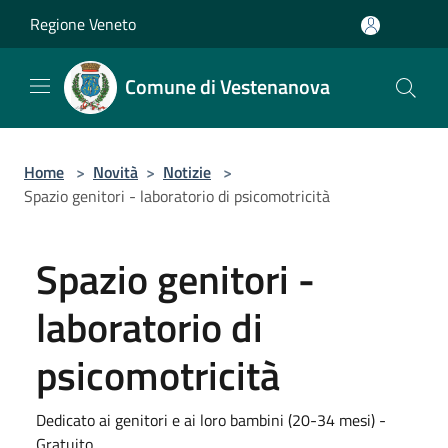
Salta al contenuto principale
Regione Veneto
Comune di Vestenanova
Home
>
Novità
>
Notizie
>
Spazio genitori - laboratorio di psicomotricità
Spazio genitori -
laboratorio di
psicomotricità
Dedicato ai genitori e ai loro bambini (20-34 mesi) -
Gratuito