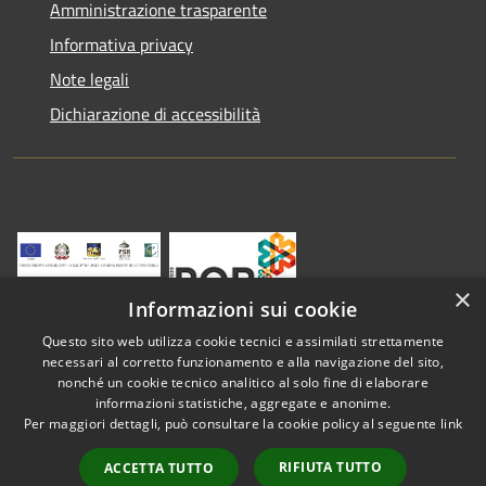
Amministrazione trasparente
Informativa privacy
Note legali
Dichiarazione di accessibilità
×
Informazioni sui cookie
Questo sito web utilizza cookie tecnici e assimilati strettamente
necessari al corretto funzionamento e alla navigazione del sito,
nonché un cookie tecnico analitico al solo fine di elaborare
informazioni statistiche, aggregate e anonime.
RSS
Copyright © 2026 • Comune di
Per maggiori dettagli, può consultare la cookie policy al seguente
link
Accessibilità
Vestenanova • Powered by
Privacy
Municipium
Accesso
•
RIFIUTA TUTTO
ACCETTA TUTTO