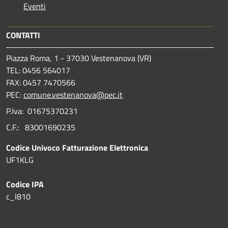
Eventi
CONTATTI
Piazza Roma, 1 - 37030 Vestenanova (VR)
TEL: 0456 564017
FAX: 0457 7470566
PEC:
comune.vestenanova@pec.it
P.Iva: 01675370231
C.F.: 83001690235
Codice Univoco Fatturazione Elettronica
UF1KLG
Codice IPA
c_l810