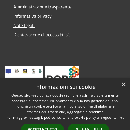
Amministrazione trasparente
Informativa privacy
Note legali
Dichiarazione di accessibilità
×
Informazioni sui cookie
Questo sito web utilizza cookie tecnici e assimilati strettamente
necessari al corretto funzionamento e alla navigazione del sito,
nonché un cookie tecnico analitico al solo fine di elaborare
informazioni statistiche, aggregate e anonime.
RSS
Copyright © 2026 • Comune di
Per maggiori dettagli, può consultare la cookie policy al seguente
link
Accessibilità
Vestenanova • Powered by
Privacy
Municipium
Accesso
•
RIFIUTA TUTTO
ACCETTA TUTTO