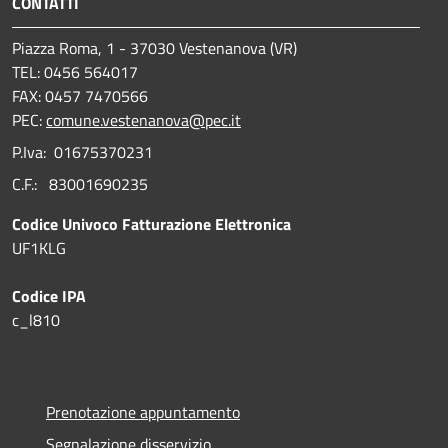
CONTATTI
Piazza Roma, 1 - 37030 Vestenanova (VR)
TEL: 0456 564017
FAX: 0457 7470566
PEC:
comune.vestenanova@pec.it
P.Iva: 01675370231
C.F.: 83001690235
Codice Univoco Fatturazione Elettronica
UF1KLG
Codice IPA
c_l810
Prenotazione appuntamento
Segnalazione disservizio