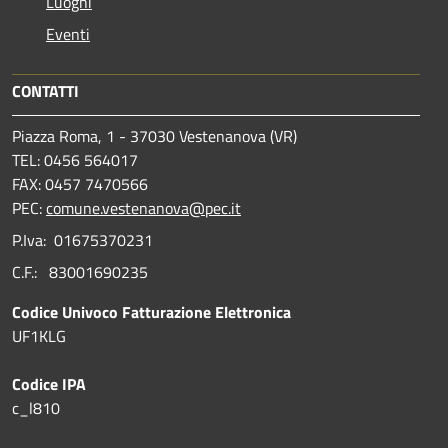
Luoghi
Eventi
CONTATTI
Piazza Roma, 1 - 37030 Vestenanova (VR)
TEL: 0456 564017
FAX: 0457 7470566
PEC:
comune.vestenanova@pec.it
P.Iva: 01675370231
C.F.: 83001690235
Codice Univoco Fatturazione Elettronica
UF1KLG
Codice IPA
c_l810