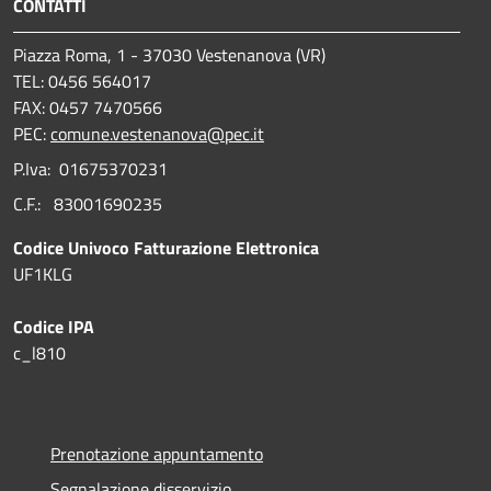
CONTATTI
Piazza Roma, 1 - 37030 Vestenanova (VR)
TEL: 0456 564017
FAX: 0457 7470566
PEC:
comune.vestenanova@pec.it
P.Iva: 01675370231
C.F.: 83001690235
Codice Univoco Fatturazione Elettronica
UF1KLG
Codice IPA
c_l810
Prenotazione appuntamento
Segnalazione disservizio