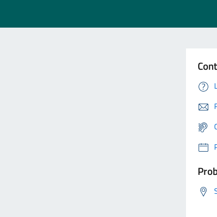
Cont
Prob