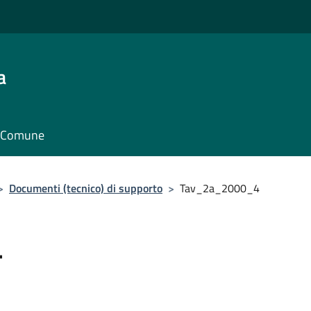
a
il Comune
>
Documenti (tecnico) di supporto
>
Tav_2a_2000_4
4