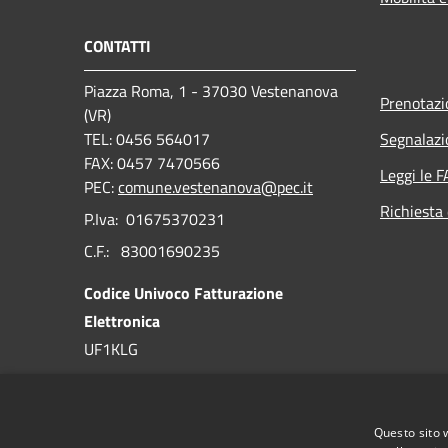
CONTATTI
Piazza Roma, 1 - 37030 Vestenanova
Prenotaz
(VR)
TEL: 0456 564017
Segnalazi
FAX: 0457 7470566
Leggi le 
PEC:
comune.vestenanova@pec.it
Richiesta 
P.Iva: 01675370231
C.F.: 83001690235
Codice Univoco Fatturazione
Elettronica
UF1KLG
Codice IPA
c_l810
Questo sito 