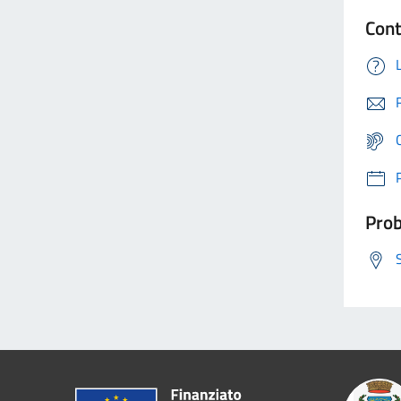
Cont
Prob