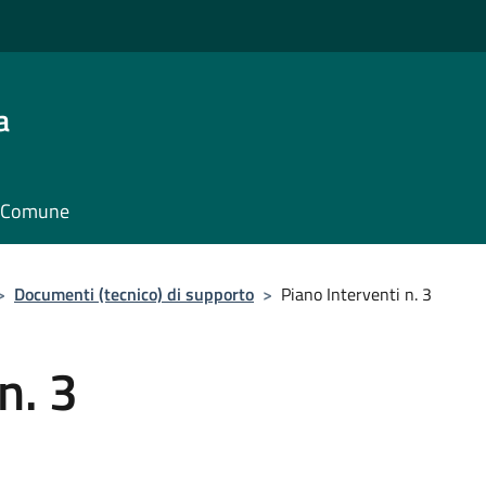
a
il Comune
>
Documenti (tecnico) di supporto
>
Piano Interventi n. 3
n. 3